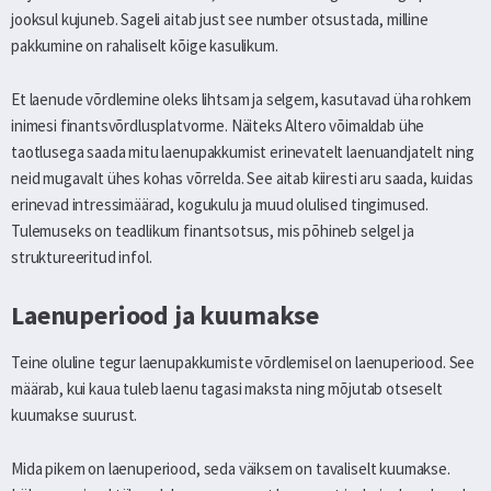
jooksul kujuneb. Sageli aitab just see number otsustada, milline
pakkumine on rahaliselt kõige kasulikum.
Et laenude võrdlemine oleks lihtsam ja selgem, kasutavad üha rohkem
inimesi finantsvõrdlusplatvorme. Näiteks Altero võimaldab ühe
taotlusega saada mitu laenupakkumist erinevatelt laenuandjatelt ning
neid mugavalt ühes kohas võrrelda. See aitab kiiresti aru saada, kuidas
erinevad intressimäärad, kogukulu ja muud olulised tingimused.
Tulemuseks on teadlikum finantsotsus, mis põhineb selgel ja
struktureeritud infol.
Laenuperiood ja kuumakse
Teine oluline tegur laenupakkumiste võrdlemisel on laenuperiood. See
määrab, kui kaua tuleb laenu tagasi maksta ning mõjutab otseselt
kuumakse suurust.
Mida pikem on laenuperiood, seda väiksem on tavaliselt kuumakse.