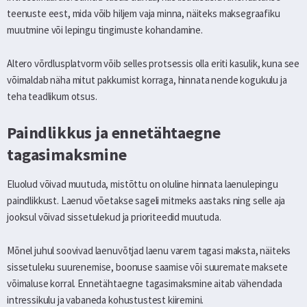
teenuste eest, mida võib hiljem vaja minna, näiteks maksegraafiku
muutmine või lepingu tingimuste kohandamine.
Altero võrdlusplatvorm võib selles protsessis olla eriti kasulik, kuna see
võimaldab näha mitut pakkumist korraga, hinnata nende kogukulu ja
teha teadlikum otsus.
Paindlikkus ja ennetähtaegne
tagasimaksmine
Eluolud võivad muutuda, mistõttu on oluline hinnata laenulepingu
paindlikkust. Laenud võetakse sageli mitmeks aastaks ning selle aja
jooksul võivad sissetulekud ja prioriteedid muutuda.
Mõnel juhul soovivad laenuvõtjad laenu varem tagasi maksta, näiteks
sissetuleku suurenemise, boonuse saamise või suuremate maksete
võimaluse korral. Ennetähtaegne tagasimaksmine aitab vähendada
intressikulu ja vabaneda kohustustest kiiremini.