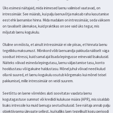
Üks esimesi näitajaid, mida inimesed laenu valimisel vaatavad, on
intressimäär. See määrab, kui palju laenuvõtja maksab raha kasutamise
eest ehk laenamise hinna. Mida madalam on intressimäär, seda väiksem
on tavaliselt ülemakse, kuid praktikas on see vaid üks tegur, mis
mõjutab laenu kogukulu.
Oluline on mõista, et ainult intressimäär ei ole piisav, et hinnata laenu
tegelikku maksumust. Mõnikord võib laenuandja pakkuda näiliselt väga
soodsat intressi, kuid samal ajal lisada lepingusse erinevaid lisakulusid.
Näiteks võivad esineda lepingutasu, laenu väljastamise tasu, konto
hooldustasu või igakuine haldustasu. Mõnel juhul võivad need kulud
olla nii suured, et laenu kogukulu osutub kõrgemaks kui mõnel teisel
pakkumisel, mille intressimäär on veidi suurem.
Seetõttu on laene võrreldes alati soovitatav vaadata laenu
kogutagastuse summat või krediidi kulukuse määra (APR), mis sisaldab
lisaks intressile ka muid laenuga seotud kulusid. See näitaja annab palju
objektiivsema ülevaate sellest, kui kalliks laen tegelikult kogu perioodi