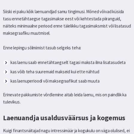
Siiski ei paku kõik laenuandjad samu tingimusi. Mõned võivad küsida
tasu ennetähtaegse tagasimakse eest või kehtestada piiranguid,
näiteks minimaalne periood enne täielikku tagasimaksmist või lisatasud
maksegraafiku muutmisel.
Enne lepingu sõlmimist tasub selgeks teha:
kas laenu saab ennetähtaegselt tagasi maksta ilma lisatasudeta
kas võib teha suuremaid makseid kui ette nähtud
kas laenuperioodi või maksegraafikut saab muuta
Erinevate pakkumiste võrdlemine aitab leida laenu, mis on paindlik ka
tulevikus.
Laenuandja usaldusväärsus ja kogemus
Kuigi finantsnäitajad nagu intressimäär ja kogukulu on väga olulised, ei