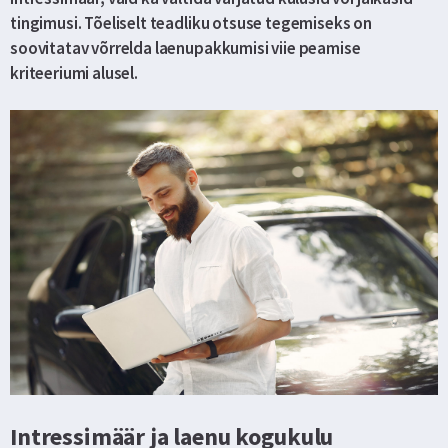
tingimusi. Tõeliselt teadliku otsuse tegemiseks on
soovitatav võrrelda laenupakkumisi viie peamise
kriteeriumi alusel.
Intressimäär ja laenu kogukulu