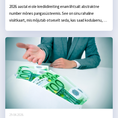
2026. aastal ei ole krediidireiting enam lihtsalt abstraktne 
number mõnes pangasüsteemis. See on sinu rahaline 
visiitkaart, mis mõjutab otseselt seda, kas saad kodulaenu, 
millise intressiga saad autoliisingu või kas pääsed ligi 
soodsamatele tarbimislaenu tingimustele. Kodulaenu puhul 
võib hea ja keskmise krediidikäitumise vahe tähendada kogu 
laenuperioodi peale tuhandeid eurosid lisakulu.
29.04.2026.