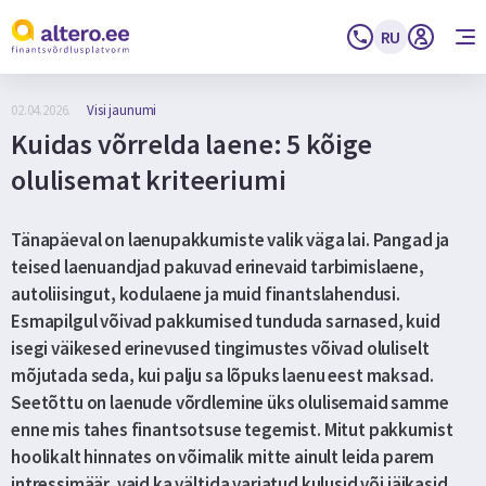
RU
02.04.2026.
Visi jaunumi
Kuidas võrrelda laene: 5 kõige
olulisemat kriteeriumi
Tänapäeval on laenupakkumiste valik väga lai. Pangad ja
teised laenuandjad pakuvad erinevaid tarbimislaene,
autoliisingut, kodulaene ja muid finantslahendusi.
Esmapilgul võivad pakkumised tunduda sarnased, kuid
isegi väikesed erinevused tingimustes võivad oluliselt
mõjutada seda, kui palju sa lõpuks laenu eest maksad.
Seetõttu on laenude võrdlemine üks olulisemaid samme
enne mis tahes finantsotsuse tegemist. Mitut pakkumist
hoolikalt hinnates on võimalik mitte ainult leida parem
intressimäär, vaid ka vältida varjatud kulusid või jäikasid