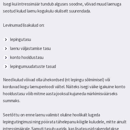
Isegi kui intressimäär tundub alguses soodne, võivad muud laenuga
seotud kulud laenu kogukulu oluliselt suurendada.
Levinumad lisakulud on:
lepingutasu
laenu väljastamise tasu
konto hooldustasu
lepingumuudatuste tasud
Need kulud võivad olla ühekordsed (nt lepingu sõlmimisel) või
korduvad kogu laenuperioodi vältel. Näiteks isegi väike igakuine konto
hooldustasu võib mitme aasta jooksul kujuneda märkimisväärseks
summaks.
Seetõttu on enne laenu valimist oluline hoolikalt lugeda
lepingutingimusi ning pöörata tähelepanu kõigile kuludele, mitte ainult
intressimäärale. Samuti tasub uurida, kas lisatasusid rakendatakse