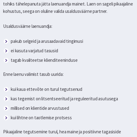
tohiks tähelepanuta jätta laenuandja mainet. Laen on sageli pikaajaline
kohustus, seega on oluline valida usaldusväärne partner.
Usaldusväärne laenuandja:
pakub selgeid ja arusaadavaid tingimusi
ei kasuta varjatud tasusid
tagab kvaliteetse klienditeeninduse
Enne laenu valimist tasub uurida:
kui kaua ettevõte on turul tegutsenud
kas tegemist on litsentseeritud ja reguleeritud asutusega
millised on klientide arvustused
kui lihtne on taotlemise protsess
Pikaajaline tegutsemine turul, hea maine ja positiivne tagasiside