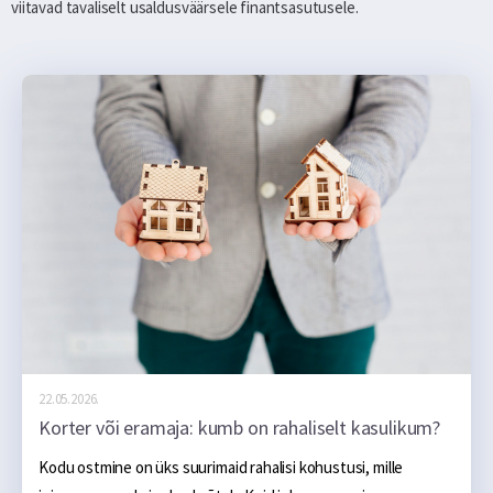
viitavad tavaliselt usaldusväärsele finantsasutusele.
22.05.2026.
Korter või eramaja: kumb on rahaliselt kasulikum?
Kodu ostmine on üks suurimaid rahalisi kohustusi, mille 