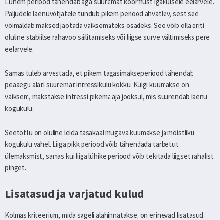
Lühem periood tähendab aga suuremat koormust igakuisele eelarvele.
Paljudele laenuvõtjatele tundub pikem periood ahvatlev, sest see
võimaldab maksed jaotada väiksemateks osadeks. See võib olla eriti
oluline stabiilse rahavoo säilitamiseks või liigse surve vältimiseks pere
eelarvele.
Samas tuleb arvestada, et pikem tagasimakseperiood tähendab
peaaegu alati suuremat intressikulu kokku. Kuigi kuumakse on
väiksem, makstakse intressi pikema aja jooksul, mis suurendab laenu
kogukulu.
Seetõttu on oluline leida tasakaal mugava kuumakse ja mõistliku
kogukulu vahel. Liiga pikk periood võib tähendada tarbetut
ülemaksmist, samas kui liiga lühike periood võib tekitada liigset rahalist
pinget.
Lisatasud ja varjatud kulud
Kolmas kriteerium, mida sageli alahinnatakse, on erinevad lisatasud.