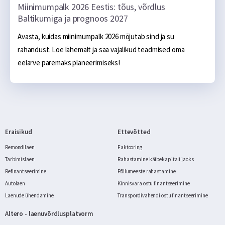
Miinimumpalk 2026 Eestis: tõus, võrdlus
Baltikumiga ja prognoos 2027
Avasta, kuidas miinimumpalk 2026 mõjutab sind ja su 
rahandust. Loe lähemalt ja saa vajalikud teadmised oma 
eelarve paremaks planeerimiseks!
Eraisikud
Ettevõtted
Remondilaen
Faktooring
Tarbimislaen
Rahastamine käibekapitali jaoks
Refinantseerimine
Põllumeeste rahastamine
Autolaen
Kinnisvara ostu finantseerimine
Laenude ühendamine
Transpordivahendi ostu finantseerimine
Altero - laenuvõrdlusplatvorm