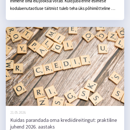
inimene oma elu jooksul võtab. Kuid juba enne esimese 
kodulaenutaotluse täitmist tuleb teha üks põhimõtteline 
otsus: kas korter või eramaja? Vastus ei ole nii lihtne, kui 
esmapilgul võib tunduda, sest mõlemal valikul on oma 
rahalised plussid ja miinused — nii ostuhetkel kui ka järgmise 
kahekümne aasta jooksul. Selles artiklis võrdleme mõlemat 
võimalust üksikasjalikult, et aidata teha numbritel põhinev 
otsus.
21.05.2026.
Kuidas parandada oma krediidireitingut: praktiline
juhend 2026. aastaks