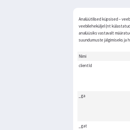
Analüütilised küpsised – vee
veebileheküljel (nt külastatu
analüüsiks vastavalt määratu
suundumuste jälgimiseks ja h
Nimi
clientId
_ga
_gat