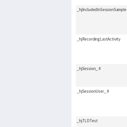
_hjIncludedInSessionSample
_hjRecordingLastActivity
_hjSession_ #
_hjSessionUser_ #
_hjTLDTest