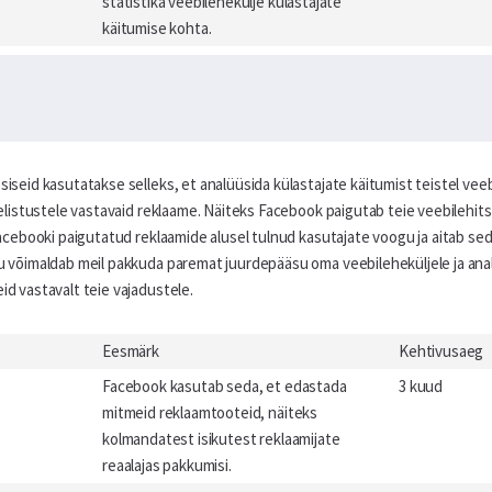
statistika veebilehekülje külastajate
käitumise kohta.
seid kasutatakse selleks, et analüüsida külastajate käitumist teistel veeb
eelistustele vastavaid reklaame. Näiteks Facebook paigutab teie veebilehi
Facebooki paigutatud reklaamide alusel tulnud kasutajate voogu ja aitab se
 võimaldab meil pakkuda paremat juurdepääsu oma veebileheküljele ja analü
d vastavalt teie vajadustele.
Eesmärk
Kehtivusaeg
Facebook kasutab seda, et edastada
3 kuud
mitmeid reklaamtooteid, näiteks
kolmandatest isikutest reklaamijate
reaalajas pakkumisi.