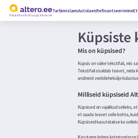
Tarbimislaen
Autolaen
Refinantseerimine
Et
Küpsiste
Mis on küpsised?
Küpsis on väike tekstifail, mis 
Tekstifail sisaldab teavet, mid
andmeid veebilehekülje külastust
Milliseid küpsiseid A
Küpsised on vajalikud selleks, et
et saada teavet selle kohta, kui
Küpsiseid kasutatakse ka sellek
Kasutame kolme kategooriasse lii