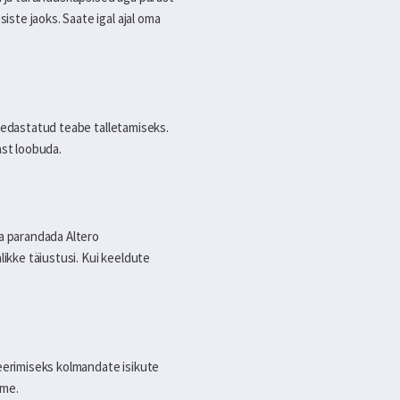
ste jaoks. Saate igal ajal oma
l edastatud teabe talletamiseks.
ast loobuda.
ja parandada Altero
likke täiustusi. Kui keeldute
eerimiseks kolmandate isikute
ame.