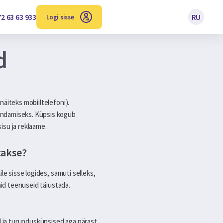
2 63 63 933
RU
Logi sisse
d
näiteks mobiiltelefoni).
randamiseks. Küpsis kogub
isu ja reklaame.
takse?
le sisse logides, samuti selleks,
aid teenuseid täiustada.
ed ja turundusküpsised aga pärast