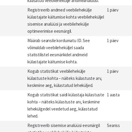
kaasatud veebilehekülje andmeanalüüsi.
Registreerib andmed veebilehekülje
1 päev
külastajate käitumise kohta veebileheküljel
sisemise analüüsi ja veebilehekülje
optimeerimise eesmärgil.
Määrab seansile kordumatu ID. See
1 päev
võimaldab veebileheküljel saada
statistilistel eesmärkidel andmeid
külastajate käitumise kohta.
Kogub statistikat veebilehekülje
1 päev
külastuste kohta – näiteks külastuste arv,
keskmine aeg, külastatud leheküljed.
Kogub statistikat saidi külastaja külastuste
1 aasta
kohta – näiteks külastuste arv, keskmine
lehekülgedel veedetud aeg, külastatud
lehed.
Registreerib sisemise analüüsi eesmärgil
Seanss