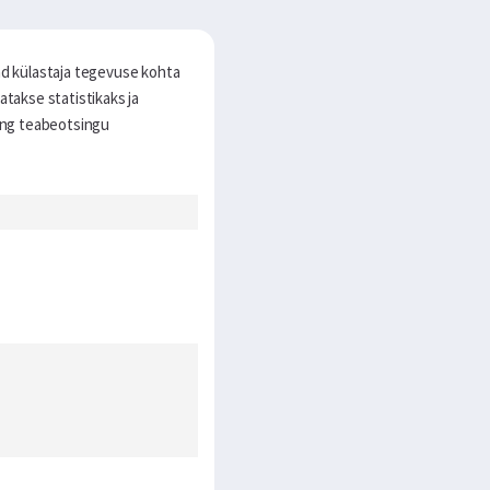
ad külastaja tegevuse kohta
takse statistikaks ja
ning teabeotsingu