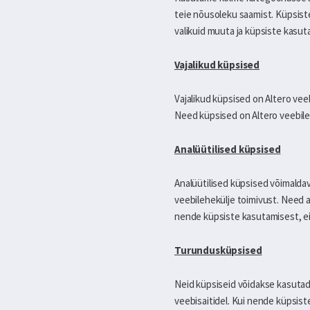
teie nõusoleku saamist. Küpsiste
valikuid muuta ja küpsiste kasu
Vajalikud küpsised
Vajalikud küpsised on Altero vee
Need küpsised on Altero veebileh
Analüütilised küpsised
Analüütilised küpsised võimaldav
veebilehekülje toimivust. Need ai
nende küpsiste kasutamisest, ei 
Turundusküpsised
Neid küpsiseid võidakse kasuta
veebisaitidel. Kui nende küpsist