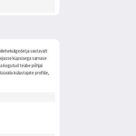
ilehekülgedel ja vastavalt
tsejasse küpsisega sarnase
da kogutud teabe põhjal
üsida külastajate profiile,