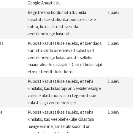
Google Analyticsit.
Registreerib kordumatu ID, mida
1 päev
kasutatakse statistika loomiseks selle
kohta, kuidas külastaja seda
veebilehekülge kasutab.
ss
Küpsist kasutatakse selleks, et loendada,
1 päev
kui mitu korda on erinevad külastajad
veebilehekülge külastanud – selleks
määratakse külastajale ID, nii et külastajat
ei registreerita kaks korda.
Küpsist kasutatakse selleks, et teha
1 päev
kindlaks, kas külastaja on veebilehekülge
varem külastanud või on tegemist uue
külastajaga veebileheküljel.
le
Küpsist kasutatakse selleks, et teha
1 päev
kindlaks, kas veebilehekülje külastaja
navigeerimine ja interaktsioonid on