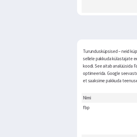
Turundusküpsised – neid küpsi
sellele pakkuda külastajate 
koodi. See aitab analüüsida 
optimeerida. Google seevastu
et saaksime pakkuda teenusei
Nimi
fbp