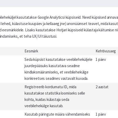
bileheküljel kasutatakse Google Analyticsi küpsiseid. Need küpsised annav
d lehed, külastuse kuupäev ja kellaaeg jne) anonüümset teavet, mida kasuta
d eesmärkidele. Lisaks kasutatakse Hotjari küpsiseid külastaja käitumise 
indamiseks, et teha UX/UI täiustusi.
Eesmärk
Kehtivusaeg
Seda küpsist kasutatakse veebileheküljele
1 päev
juurdepääsuks kasutatava seadme
kindlaksmääramiseks, et veebilehekülge
konkreetses seadmes vastavalt kuvada.
Registreerib kordumatu ID, mida
2 aastat
kasutatakse statistika loomiseks selle
kohta, kuidas külastaja seda
veebilehekülge kasutab.
Kasutab päringute määra vähendamiseks
1 päev