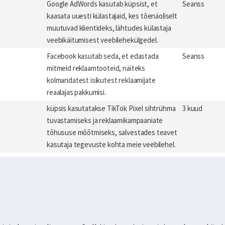
Google AdWords kasutab küpsist, et
Seanss
kaasata uuesti külastajaid, kes tõenäoliselt
muutuvad klientideks, lähtudes külastaja
veebikäitumisest veebilehekülgedel.
Facebook kasutab seda, et edastada
Seanss
mitmeid reklaamtooteid, näiteks
kolmandatest isikutest reklaamijate
reaalajas pakkumisi.
küpsis kasutatakse TikTok Pixel sihtrühma
3 kuud
tuvastamiseks ja reklaamikampaaniate
tõhususe mõõtmiseks, salvestades teavet
kasutaja tegevuste kohta meie veebilehel.