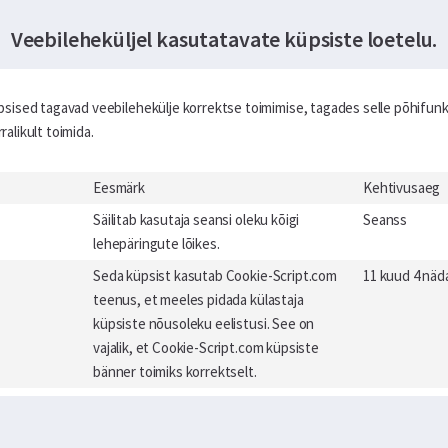
Veebileheküljel kasutatavate küpsiste loetelu.
psised tagavad veebilehekülje korrektse toimimise, tagades selle põhifunk
alikult toimida.
Eesmärk
Kehtivusaeg
Säilitab kasutaja seansi oleku kõigi
Seanss
lehepäringute lõikes.
Seda küpsist kasutab Cookie-Script.com
11 kuud 4 näd
teenus, et meeles pidada külastaja
küpsiste nõusoleku eelistusi. See on
vajalik, et Cookie-Script.com küpsiste
bänner toimiks korrektselt.