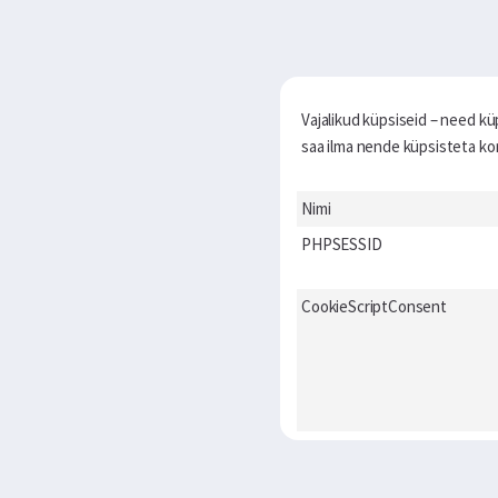
Vajalikud küpsiseid – need kü
saa ilma nende küpsisteta korr
Nimi
PHPSESSID
CookieScriptConsent