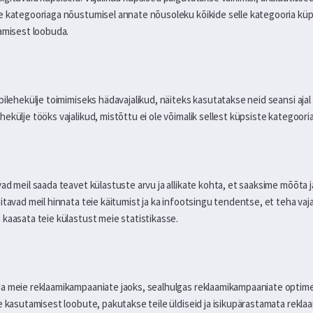
 kategooriaga nõustumisel annate nõusoleku kõikide selle kategooria küpsi
tamisest loobuda.
bilehekülje toimimiseks hädavajalikud, näiteks kasutatakse neid seansi aja
ekülje tööks vajalikud, mistõttu ei ole võimalik sellest küpsiste kategoori
ad meil saada teavet külastuste arvu ja allikate kohta, et saaksime mõõta 
tavad meil hinnata teie käitumist ja ka infootsingu tendentse, et teha vaja
kaasata teie külastust meie statistikasse.
da meie reklaamikampaaniate jaoks, sealhulgas reklaamikampaaniate optim
e kasutamisest loobute, pakutakse teile üldiseid ja isikupärastamata rekla