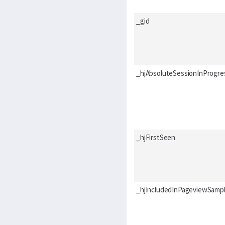
_gid
_hjAbsoluteSessionInProgre
_hjFirstSeen
_hjIncludedInPageviewSamp