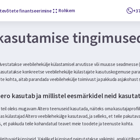
Rohkem
+37
tevõtete finantseerimine
 kasutamise tingimuse
salvestatakse veebilehekülje külastamisel arvutisse või muusse seadmesse (
a kasutatakse konkreetse veebilehekülje külastajate kasutuskogemuse pa
e kohta, aitab parandada veebilehekülje toimivust ja pakkuda asjakohast s
ltero kasutab ja millistel eesmärkidel neid kasuta
 teil oleks mugavam Altero teenuseid kasutada, näiteks oma kasutajaprofiili
das külastajad Altero veebilehekülge kasutavad, ja selleks, et teile pakutav
s, et pakkuda teile kohandatud teavet meie toodete ja teenuste kohta.
gituvaid küpsiseid. Vajalikud küpsised paigutatakse vaikimisi, analüütilis