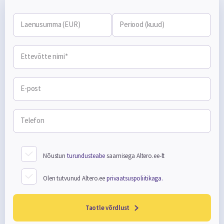
Laenusumma (EUR)
Periood (kuud)
Ettevõtte nimi*
E-post
Telefon
Nõustun
turundusteabe
saamisega Altero.ee-lt
Olen tutvunud Altero.ee
privaatsuspoliitikaga.
Taotle võrdlust