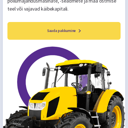
põllumajandusmasinate, -seadmete ja maa ostmise
teel või vajavad käibekapitali.
Saada pakkumine