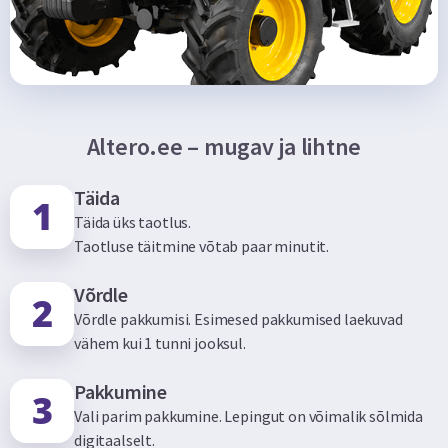
Altero.ee – mugav ja lihtne
Täida
Täida üks taotlus.
Taotluse täitmine võtab paar minutit.
Võrdle
Võrdle pakkumisi. Esimesed pakkumised laekuvad
vähem kui 1 tunni jooksul.
Pakkumine
Vali parim pakkumine. Lepingut on võimalik sõlmida
digitaalselt.