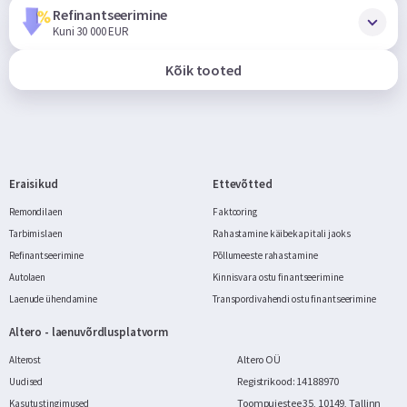
Refinantseerimine
Kuni 30 000 EUR
Kõik tooted
Eraisikud
Ettevõtted
Remondilaen
Faktooring
Tarbimislaen
Rahastamine käibekapitali jaoks
Refinantseerimine
Põllumeeste rahastamine
Autolaen
Kinnisvara ostu finantseerimine
Laenude ühendamine
Transpordivahendi ostu finantseerimine
Altero - laenuvõrdlusplatvorm
Altero OÜ
Alterost
Registrikood: 14188970
Uudised
Toompuiestee 35, 10149, Tallinn
Kasutustingimused