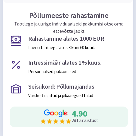
Põllumeeste rahastamine
Taotlege ja uurige individuaalseid pakkumisi otse oma
ettevõtte jaoks
Rahastamine alates 1000 EUR
Laenu tähtaeg alates 3 kuni 60 kuud.
Intressimäär alates 1% kuus.
Personaalsed pakkumised
Seisukord: Põllumajandus
Värskelt rajatud ja pikaaegsed talud
4.90
281 arvustust