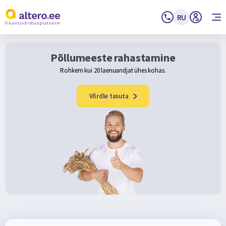
RU
Põllumeeste rahastamine
Rohkem kui 20 laenuandjat ühes kohas.
Võrdle tasuta