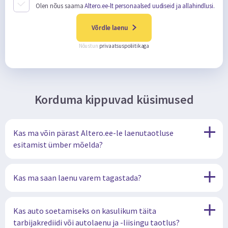
Olen nõus saama
Altero.ee-lt personaalsed uudiseid ja allahindlusi.
Võrdle laenu
Nõustun
privaatsuspoliitikaga
Korduma kippuvad küsimused
Kas ma võin pärast Altero.ee-le laenutaotluse
esitamist ümber mõelda?
Kas ma saan laenu varem tagastada?
Kas auto soetamiseks on kasulikum täita
tarbijakrediidi või autolaenu ja -liisingu taotlus?