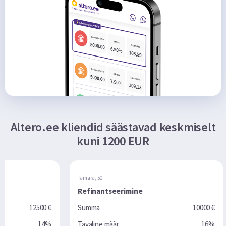
Altero.ee kliendid säästavad keskmiselt
kuni 1200 EUR
Tamara, 50
Tarvo, 49
Refinantseerimine
Laenude
 €
Summa
10000 €
Summa
4%
Tavaline määr
16%
Tavaline 