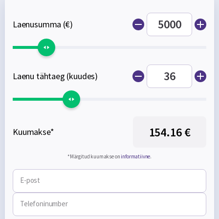
Laenusumma (€)
Laenu tähtaeg (kuudes)
154.16 €
Kuumakse*
*Märgitud kuumakse on
informatiivne
.
E-post
Telefoninumber