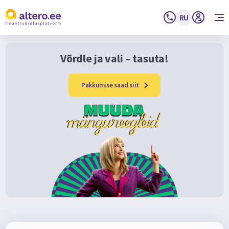
RU
Võrdle ja vali – tasuta!
Pakkumise saad siit