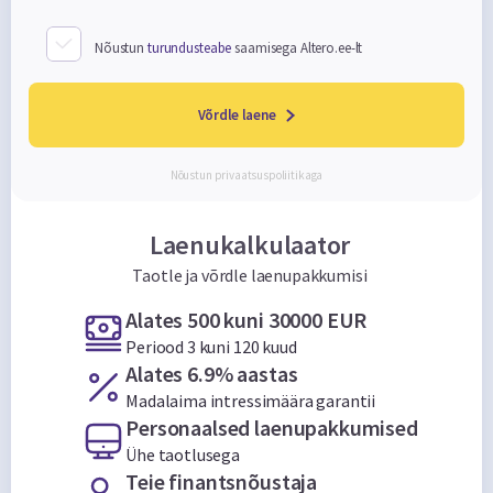
Nõustun
turundusteabe
saamisega Altero.ee-lt
Võrdle laene
Nõustun
privaatsuspoliitikaga
Laenukalkulaator
Taotle ja võrdle laenupakkumisi
Alates 500 kuni 30000 EUR
Periood 3 kuni 120 kuud
Alates 6.9% aastas
Madalaima intressimäära garantii
Personaalsed laenupakkumised
Ühe taotlusega
Teie finantsnõustaja