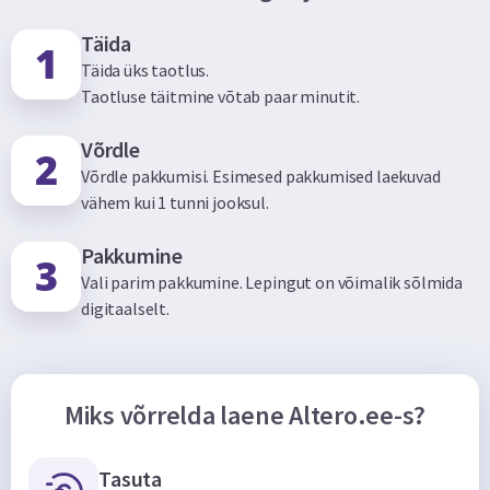
Täida
Täida üks taotlus.
Taotluse täitmine võtab paar minutit.
Võrdle
Võrdle pakkumisi. Esimesed pakkumised laekuvad
vähem kui 1 tunni jooksul.
Pakkumine
Vali parim pakkumine. Lepingut on võimalik sõlmida
digitaalselt.
Miks võrrelda laene Altero.ee-s?
Tasuta