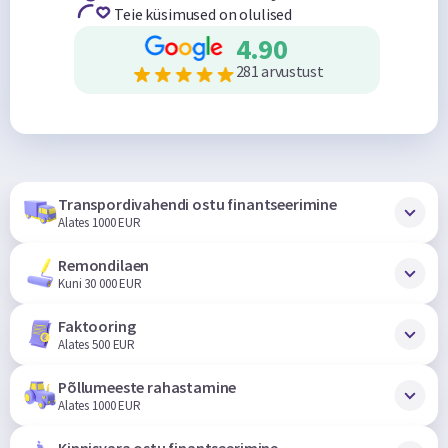
Teie küsimused on olulised
4.90
281 arvustust
Transpordivahendi ostu finantseerimine
Alates 1000 EUR
Remondilaen
Kuni 30 000 EUR
Faktooring
Alates 500 EUR
Põllumeeste rahastamine
Alates 1000 EUR
Kinnisvara ostu finantseerimine