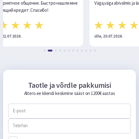
щение. Быстро нашли мне
Väga,väga abivalmis ja lahked
 .Спасибо!
ülle, 20.07.2026.
Taotle ja võrdle pakkumisi
Altero.ee kliendi keskmine sääst on 1200€ aastas
E-post
Telefon