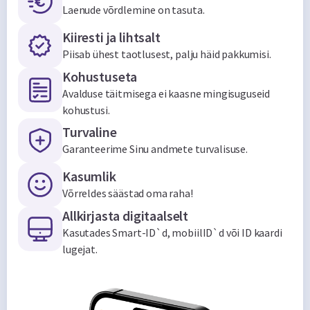
Laenude võrdlemine on tasuta.
Kiiresti ja lihtsalt
Piisab ühest taotlusest, palju häid pakkumisi.
Kohustuseta
Avalduse täitmisega ei kaasne mingisuguseid
kohustusi.
Turvaline
Garanteerime Sinu andmete turvalisuse.
Kasumlik
Võrreldes säästad oma raha!
Allkirjasta digitaalselt
Kasutades Smart-ID`d, mobiilID`d või ID kaardi
lugejat.