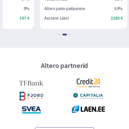
%
Altero parim pakkumine
6.9%
Altero pa
 €
Aastane sääst
2280 €
Aastane s
Altero partnerid