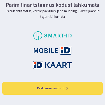
Parim finantsteenus kodust lahkumata
Esita laenutaotlus, võrdle pakkumisi ja sõlmi leping – kiirelt ja arvuti
tagant lahkumata
Pakkumise saad siit