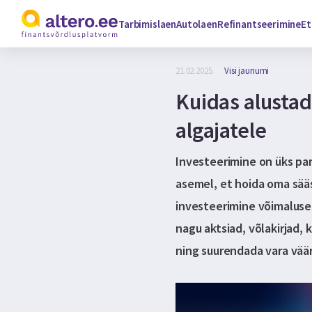
Tarbimislaen
Autolaen
Refinantseerimine
Et
21.02.2025.
Visi jaunumi
Kuidas alusta
algajatele
Investeerimine on üks par
asemel, et hoida oma sää
investeerimine võimaluse 
nagu aktsiad, võlakirjad, 
ning suurendada vara väär