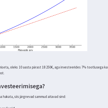
imiseta, oleks 10 aasta pärast 18 250€, aga investeerides 7% tootlusega
ust.
investeerimisega?
a hakata, siis järgnevad sammud aitavad sind: