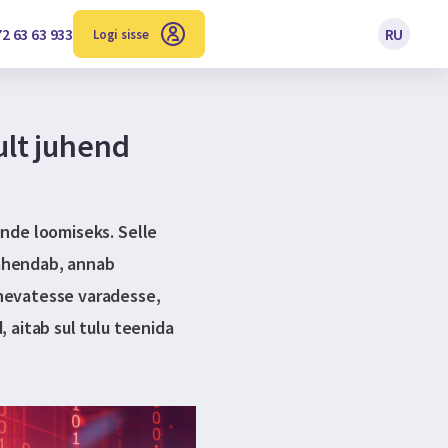
2 63 63 933
RU
Logi sisse
lt juhend
unde loomiseks. Selle
vähendab, annab
inevatesse varadesse,
, aitab sul tulu teenida