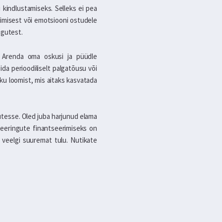
 kindlustamiseks. Selleks ei pea
imisest või emotsiooni ostudele
ngutest.
 Arenda oma oskusi ja püüdle
da perioodiliselt palgatõusu või
ku loomist, mis aitaks kasvatada
utesse. Oled juba harjunud elama
teeringute finantseerimiseks on
s veelgi suuremat tulu. Nutikate