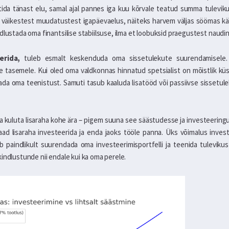
tida tänast elu, samal ajal pannes iga kuu kõrvale teatud summa tuleviku
b väikestest muudatustest igapäevaelus, näiteks harvem väljas söömas kä
dlustada oma finantsilise stabiilsuse, ilma et loobuksid praegustest naudi
erida,
tuleb esmalt keskenduda oma sissetulekute suurendamisele.
 tasemele. Kui oled oma valdkonnas hinnatud spetsialist on mõistlik küsi
a oma teenistust. Samuti tasub kaaluda lisatööd või passiivse sissetule
ra kuluta lisaraha kohe ära – pigem suuna see säästudesse ja investeering
d lisaraha investeerida ja enda jaoks tööle panna. Üks võimalus inves
b paindlikult suurendada oma investeerimisportfelli ja teenida tuleviku
indlustunde nii endale kui ka oma perele.