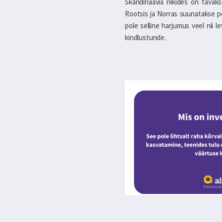
Skandinaavia riikides on tavaks
Rootsis ja Norras suunatakse pe
pole selline harjumus veel nii 
kindlustunde.