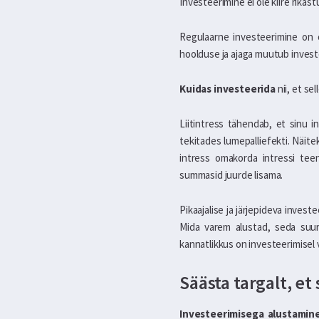
Investeerimine ei ole kiire rikas
Regulaarne investeerimine on o
hoolduse ja ajaga muutub invest
Kuidas investeerida
nii, et se
Liitintress tähendab, et sinu i
tekitades lumepalliefekti. Näitek
intress omakorda intressi tee
summasid juurde lisama.
Pikaajalise ja järjepideva inves
Mida varem alustad, seda suur
kannatlikkus on investeerimisel 
Säästa targalt, et
Investeerimisega alustamin