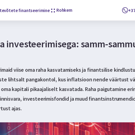
Rohkem
+37
tevõtete finantseerimine
da investeerimisega: samm-sammu
imaid viise oma raha kasvatamiseks ja finantsilise kindlust
ste lihtsalt pangakontol, kus inflatsioon nende väärtust 
oma kapitali pikaajaliselt kasvatada. Raha paigutamine er
kinnisvara, investeerimisfondid ja muud finantsinstrumendid
tust ajas.