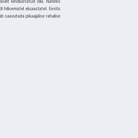
iselt kindlustatud olla. Näiteks
 hilisematel eluaastatel. Eestis
tab saavutada pikaajalise rahalise