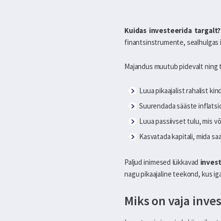
Kuidas investeerida targalt?
finantsinstrumente, sealhulgas i
Majandus muutub pidevalt ning tu
Luua pikaajalist rahalist ki
Suurendada sääste inflatsi
Luua passiivset tulu, mis v
Kasvatada kapitali, mida s
Paljud inimesed lükkavad
inves
nagu pikaajaline teekond, kus ig
Miks on vaja inve