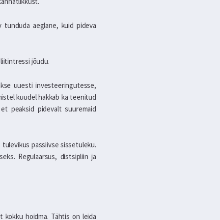
kannatlikkust.
sv tunduda aeglane, kuid pideva
iitintressi jõudu.
takse uuesti investeeringutesse,
rgmistel kuudel hakkab ka teenitud
 et peaksid pidevalt suuremaid
 tulevikus passiivse sissetuleku.
s. Regulaarsus, distsipliin ja
lt kokku hoidma. Tähtis on leida