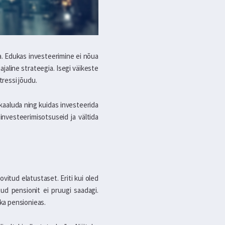
a. Edukas investeerimine ei nõua
ajaline strateegia. Isegi väikeste
tressi jõudu.
d kaaluda ning kuidas investeerida
investeerimisotsuseid ja vältida
ovitud elatustaset. Eriti kui oled
tud pensionit ei pruugi saadagi.
 ka pensionieas.