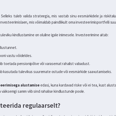
Selleks tuleb valida strateegia, mis vastab sinu eesmärkidele ja riskital
nvesteerimislaen, mis võimaldab paindlikult oma investeerimisportfelli su
leviku kindlustamine on oluline igale inimesele. Investeerimine aitab:
ndlustunnet.
ooni vastu võideldes.
õib toetada pensionipõlve või varasemat rahalist vabadust.
aab kasutada tulevikus suuremate ostude või eesmärkide saavutamiseks.
teerimisega alustamise
edasi, kuna kardavad riske või ei tea, kust alust
a väiksemgi samm viib sind rahalise kindlustunde poole.
steerida regulaarselt?