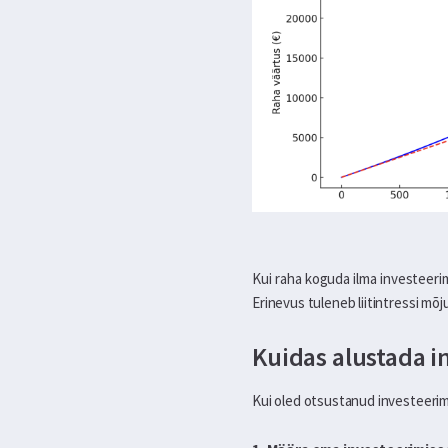
Kui raha koguda ilma investeer
Erinevus tuleneb liitintressi mõj
Kuidas alustada 
Kui oled otsustanud investeerim