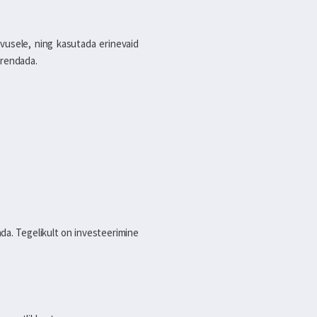
uvusele, ning kasutada erinevaid
urendada.
ada. Tegelikult on investeerimine