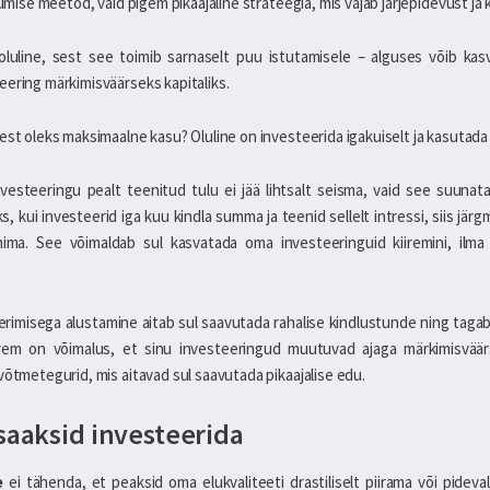
tumise meetod, vaid pigem pikaajaline strateegia, mis vajab järjepidevust ja 
luline, sest see toimib sarnaselt puu istutamisele – alguses võib ka
eering märkimisväärseks kapitaliks.
llest oleks maksimaalne kasu? Oluline on investeerida igakuiselt ja kasutada l
nvesteeringu pealt teenitud tulu ei jää lihtsalt seisma, vaid see suuna
s, kui investeerid iga kuu kindla summa ja teenid sellelt intressi, siis jä
nima. See võimaldab sul kasvatada oma investeeringuid kiiremini, ilma
teerimisega alustamine aitab sul saavutada rahalise kindlustunde ning tagab
em on võimalus, et sinu investeeringud muutuvad ajaga märkimisväärsek
võtmetegurid, mis aitavad sul saavutada pikaajalise edu.
 saaksid investeerida
e
ei tähenda, et peaksid oma elukvaliteeti drastiliselt piirama või pideva