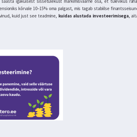
 säästa igakuisest sissetulekust märkimisväärne osa, et tulevikus rahal
nsioniks kõrvale 10–15% oma palgast, mis tagab stabiilse finantsseisundi
levinud, kuid just see teadmine,
kuidas alustada investeerimisega
, ai