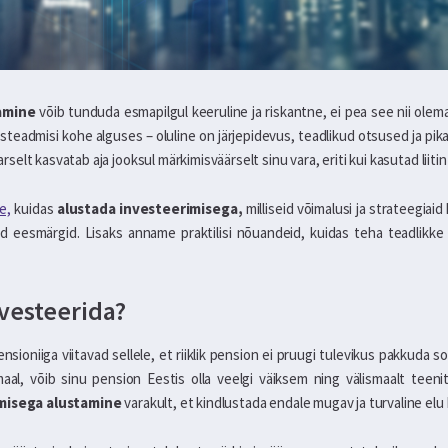
amine
võib tunduda esmapilgul keeruline ja riskantne, ei pea see nii olem
tsteadmisi kohe alguses – oluline on järjepidevus, teadlikud otsused ja pika
lt kasvatab aja jooksul märkimisväärselt sinu vara, eriti kui kasutad liitin
e,
kuidas
alustada investeerimisega,
milliseid võimalusi ja strateegiai
ed eesmärgid. Lisaks anname praktilisi nõuandeid, kuidas teha teadlikke 
nvesteerida?
ioniiga viitavad sellele, et riiklik pension ei pruugi tulevikus pakkuda so
maal, võib sinu pension Eestis olla veelgi väiksem ning välismaalt teeni
misega alustamine
varakult, et kindlustada endale mugav ja turvaline elu