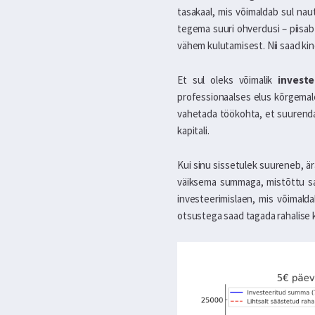
tasakaal, mis võimaldab sul nau
tegema suuri ohverdusi – piisa
vähem kulutamisest. Nii saad kin
Et sul oleks võimalik
investe
professionaalses elus kõrgemale
vahetada töökohta, et suurendad
kapitali.
Kui sinu sissetulek suureneb, ä
väiksema summaga, mistõttu saa
investeerimislaen, mis võimalda
otsustega saad tagada rahalise k