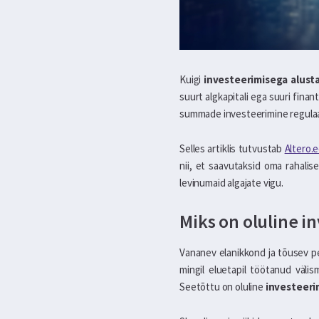
Kuigi
investeerimisega alust
suurt algkapitali ega suuri finan
summade investeerimine regulaarse
Selles artiklis tutvustab
Altero.e
nii, et saavutaksid oma rahalis
levinumaid algajate vigu.
Miks on oluline i
Vananev elanikkond ja tõusev pens
mingil eluetapil töötanud välis
Seetõttu on oluline
investeeri