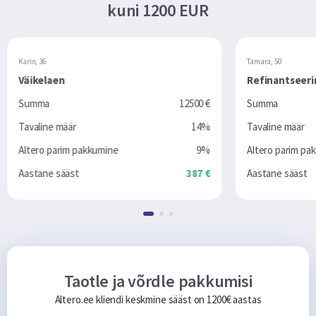
kuni 1200 EUR
Karin, 36
Tamara, 50
Väikelaen
Refinantseer
Summa
12500 €
Summa
Tavaline määr
14%
Tavaline määr
Altero parim pakkumine
9%
Altero parim pa
Aastane sääst
387 €
Aastane sääst
Taotle ja võrdle pakkumisi
Altero.ee kliendi keskmine sääst on 1200€ aastas