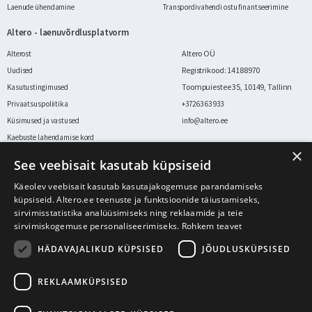
Laenude ühendamine
Transpordivahendi ostu finantseerimine
Altero - laenuvõrdlusplatvorm
Altero OÜ
Alterost
Registrikood: 14188970
Uudised
Toompuiestee 35, 10149, Tallinn
Kasutustingimused
Privaatsuspoliitika
+372 63 63 933
Küsimused ja vastused
info@altero.ee
Kaebuste lahendamise kord
×
Küpsiste kasutamise tingimused
See veebisait kasutab küpsiseid
Sisuloojate programm
Arvutusnäide:
5000 EUR suuruse laenusumma puhul, laenu tähtajaga 36 kuud,
Käeolev veebisait kasutab kasutajakogemuse parandamiseks
intressimääraga 7.9%, KKM-iga 22.2% tagastamata laenusummalt on kogu
küpsiseid. Altero.ee teenuste ja funktsioonide täiustamiseks,
tagasimakstav summa 5870.17 EUR. Välja toodud arvutuskäik on informatiivne.
sirvimisstatistika analüüsimiseks ning reklaamide ja teie
Täpse laenusumma ja igakuise makse suuruse saad teada pärast taotluse
sirvimiskogemuse personaliseerimiseks.
Rohkem teavet
läbivaatamist! Laenusumma 5000 EUR korral on tarbijakrediidi valimisel võimalik
intressimäär alates 6,9% kuni 41,35%.
HÄDAVAJALIKUD KÜPSISED
JÕUDLUSKÜPSISED
Väikelaen
on saadaval laenutähtajaga 3 kuni 120 kuud, laenusummaga 500 EUR
kuni 30 000 EUR ja aastaintressiga alates 6,9%.
REKLAAMKÜPSISED
Autolaen
on saadaval laenutähtajaga 3 kuni 96 kuud, laenusumma 500 EUR kuni
30 000 EUR ja aastane intressimäär alates 6,9%.
Laenude ühendamine
on saadaval tähtajaga 3 kuni 84 kuud, laenusummaga