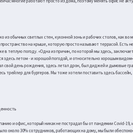
сейчас многие работают просто из дома, поэтому менять офис не акт
ько из обычных светлых стен, кухонной зонь и рабочих столов, как во м
пространство на крыше, которую просто называют террасой. Есть не
 в теплую погоду. «Одна из причин, по которой мы здесь, заключаетс
я здесь летом - и хорошой погодой, и относительно хорошым видом»,
ал свой день рождения, здесь летал дрон, был диджей и дымовые гра
есь трейлер для бургеров. Мы тоже хотели поставить здесь бассейн, н
ценность
нию и офис, который никак не пострадал бы от пандемии Covid-19, и 
 было около 30% сотрудников, работающих на дому, мы были обеспок