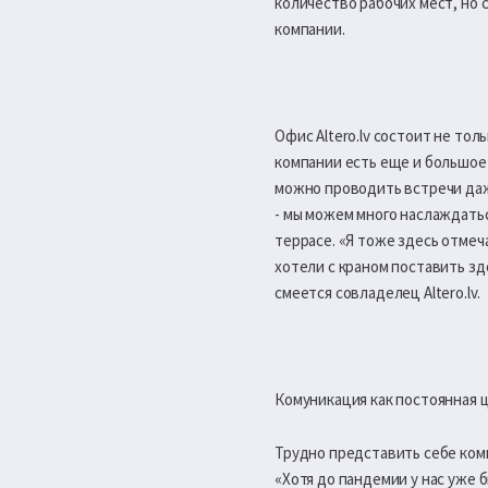
количество рабочих мест, но 
компании.
Офис Altero.lv состоит не тол
компании есть еще и большое 
можно проводить встречи даже
- мы можем много наслаждатьс
террасе. «Я тоже здесь отмеч
хотели с краном поставить зд
смеется совладелец Altero.lv.
Комуникация как постоянная 
Трудно представить себе компа
«Хотя до пандемии у нас уже