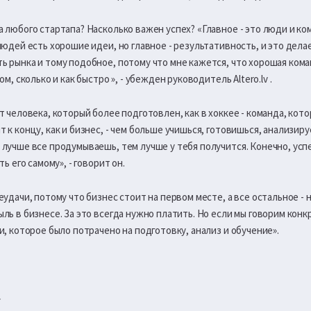
 любого стартапа? Насколько важен успех? «Главное - это люди и ко
людей есть хорошие идеи, но главное - результативность, и это дела
 рынка и тому подобное, потому что мне кажется, что хорошая кома
м, сколько и как быстро », - убежден руководитель Altero.lv .
т человека, который более подготовлен, как в хоккее - команда, кот
 к концу, как и бизнес, - чем больше учишься, готовишься, анализир
лучше все продумываешь, тем лучше у тебя получится. Конечно, усп
ь его самому», - говорит он.
удачи, потому что бизнес стоит на первом месте, а все остальное - 
ль в бизнесе. За это всегда нужно платить. Но если мы говорим конкр
и, которое было потрачено на подготовку, анализ и обучение».
»