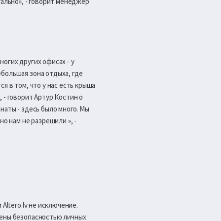
уально», - говорит менеджер
ногих других офисах - у
большая зона отдыха, где
я в том, что у нас есть крыша
 - говорит Артур Костин о
наты - здесь было много. Мы
о нам не разрешили », -
Altero.lv не исключение.
оены безопасностью личных