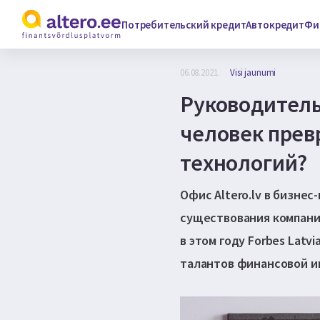
Потребительский кредит
Автокредит
Фи
06.08.2021.
Visi jaunumi
Руководитель 
человек прев
технологий?
Офис Altero.lv в бизнес
существования компании
в этом году Forbes Latv
талантов финансовой и