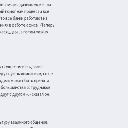
 инспекция данных может на
ый помог нам провести все
что все банки работают из
ниях в работе офиса. «Теперь
месяц, два, а потом можно
ут существовать, глава
удут нужны компаниям, но не
модель может быть принята
 у большинства сотрудников
уг с другом », - сказал он.
льтуру взаимного общения.