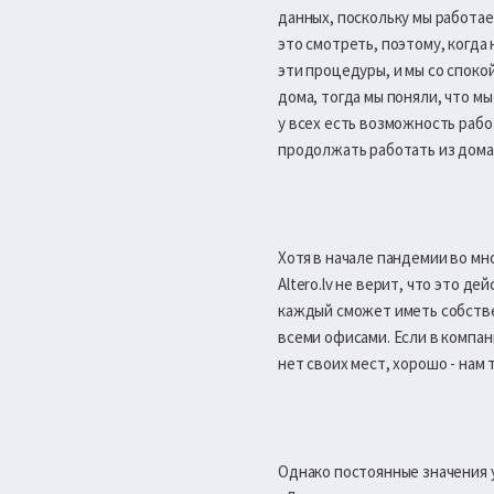
данных, поскольку мы работа
это смотреть, поэтому, когда
эти процедуры, и мы со споко
дома, тогда мы поняли, что м
у всех есть возможность рабо
продолжать работать из дома.
Хотя в начале пандемии во мн
Altero.lv не верит, что это 
каждый сможет иметь собстве
всеми офисами. Если в компан
нет своих мест, хорошо - нам 
Однако постоянные значения у