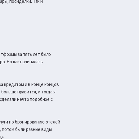
ры, посиделки. Так и
атформы за пять лет было
ро. Но как начиналась
 за кредитом и в конце концов
 больше нравится, и тогда я
е сделали нечто подобное с
слуги по бронированию отелей
, потом были разные виды
ц».