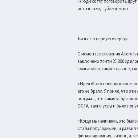
«Люди хотят поговорить друг 
останется», - убежден он.
Бизнес в первую очередь
С момента основания Altero.l
заключено почти 25 000 сдело
компания и, самое главное, гд
«Идея Altero пришла ко мне, к
его не брали. Я понял, что э
подумал, что такая услуга мо
ОCTA, такие услуги были попу
«Когда мы начинали, это было
стали популярными, и развил 
финансирования, лизинг, а те