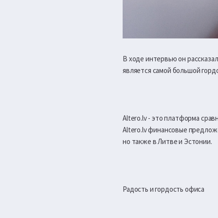
В ходе интервью он рассказал
является самой большой горд
Altero.lv - это платформа сра
Altero.lv финансовые предложе
но также в Литве и Эстонии.
Радость и гордость офиса