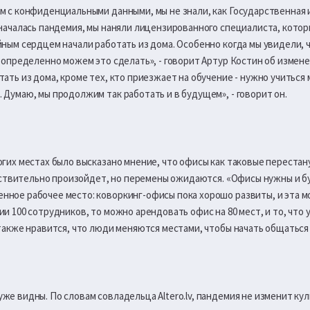
ем с конфиденциальными данными, мы не знали, как Государственная
 началась пандемия, мы наняли лицензированного специалиста, котор
йным сердцем начали работать из дома. Особенно когда мы увидели, 
ы определенно можем это сделать», - говорит Артур Костин об измене
тать из дома, кроме тех, кто приезжает на обучение - нужно учиться 
 Думаю, мы продолжим так работать и в будущем», - говорит он.
огих местах было высказано мнение, что офисы как таковые перестан
действительно произойдет, но перемены ожидаются. «Офисы нужны и б
нное рабочее место: коворкинг-офисы пока хорошо развиты, и эта 
ии 100 сотрудников, то можно арендовать офис на 80 мест, и то, что
также нравится, что люди меняются местами, чтобы начать общаться др
же видны. По словам совладельца Altero.lv, пандемия не изменит ку