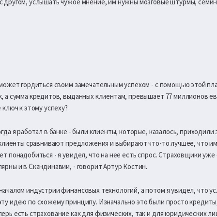
с другом, услышать чужое мнение, им нужны мозговые штурмы, семина
v может гордиться своим замечательным успехом - с помощью этой пл
к, а сумма кредитов, выданных клиентам, превышает 77 миллионов ев
е ключ к этому успеху?
огда я работал в банке - были клиенты, которые, казалось, приходили
ти клиенты сравнивают предложения и выбирают что-то лучшее, что им
жет понадобиться - я увидел, что на нее есть спрос. Страховщики уж
лярны и в Скандинавии, - говорит Артур Костин.
 началом индустрии финансовых технологий, а потом я увидел, что у
эту идею по схожему принципу. Изначально это были просто кредиты
перь есть страхование как для физических, так и для юридических ли