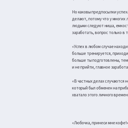
Но каковы предпосылки успеха
делают, потому что у многих 
людьми следуют ниша, емкость
заработать, вопрос только в то
«Успех в любом случае находи
больше тренируется, приходит
больше ты подготовлены, тем 
и не прийти, главное заработат
«В частных делах случаются не
который был обменен на прибы
хватало этого личного времен
«Любочка, принеси мне кофе!