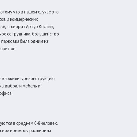
потому что в нашем случае это
сов и коммерческих
ы», - говорит Артур Костин,
тыре сотрудника, большинство
, парковка была одним из
орит он.
 - вложили в реконструкцию
 мы выбрали мебель и
офиса.
зуются в среднем 6-8 человек.
В свое время мы расширили