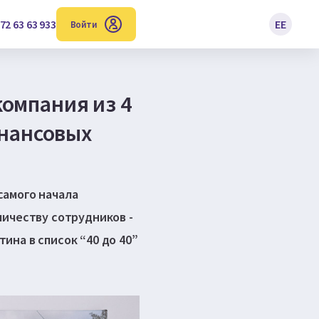
72 63 63 933
EE
Войти
компания из 4
инансовых
 самого начала
личеству сотрудников -
тина в список “40 до 40”