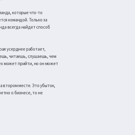
манда, которые что-то
ется командой. Только за
нда всегда найдет способ
орая усерднее работает,
уешь, читаешь, слушаешь, чем
ех может прийти, но он может
на втором месте. Это убыток,
етно о бизнесе, то не