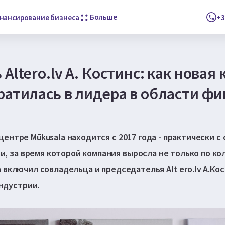
Больше
+3
нансирование бизнеса
Altero.lv А. Костинс: как новая 
ратилась в лидера в области ф
-центре Mūkusala находится с 2017 года - практически с
, за время которой компания выросла не только по ко
ia включил совладельца и председателья Alt ero.lv А.Кос
ндустрии.