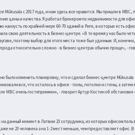
 Mūkusala с 2017 года, и нам здесь все нравится. Мы пришли в MBC, 
ние цены и качества. Я работал брокером по недвижимости для офи
ю наизусть по крайней мере 60-70 зданий в Риге, в которых есть офис
нала свою деятельность в бизнес-центре. «В то время у нас было че
угаве, поэтому выбор для этого места тоже был удачным. И, конечно
города относительно сложно - в бизнес-центрах обычно проще», - гов
но было изменить планировку, что и сделал бизнес-центре Mūkusala
изовали все, что осталось в офисе - полы, потолки и стены, а затем
сле MBC очень гостеприимен», - говорит Артур Костин об обстановке 
ек: на данный момент в Латвии 23 сотрудника, из которых офисом поль
же не 23 человека а на 1-2 мест меньше, чем предоставляет офис. 