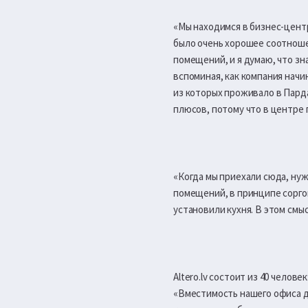
«Мы находимся в бизнес-центре
было очень хорошее соотноше
помещений, и я думаю, что зна
вспоминая, как компания начи
из которых проживало в Парда
плюсов, потому что в центре 
«Когда мы приехали сюда, нуж
помещений, в принципе соргон
установили кухня. В этом смы
Altero.lv состоит из 40 челов
«Вместимость нашего офиса да