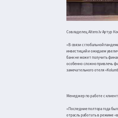
Совладелец Altero.lv Артур Ко
«В связи с глобальной панде
инвестиций и ожидаем увелич
банк не может получить фина
особенно сложно привлечь фи
замечательного отеля «Kolum
Менеджер по работе с клиент
«Последние полтора года был
отрасль работать в режиме «