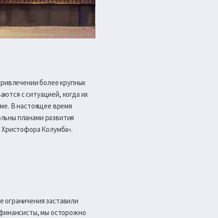
 привлечении более крупных
ются с ситуацией, когда их
мме. В настоящее время
ольны планами развития
я Христофора Колумба».
е ограничения заставили
 финансисты, мы осторожно