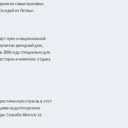
дном из самых красивых
соседей из Литвы».
арт нуво и национальной
ерчи как арендный дом,
в 2006 году специально для
есторан и комплекс отдыха.
уристическую отрасль в этот
щими на долгосрочное
 Спасибо Altero.lv за