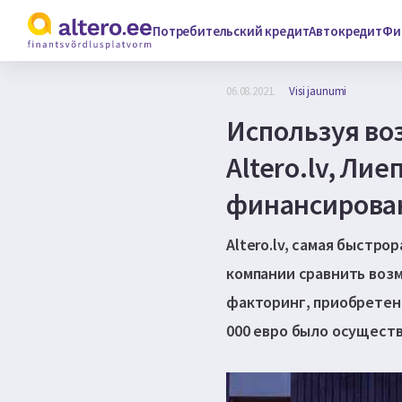
Потребительский кредит
Автокредит
Фи
06.08.2021.
Visi jaunumi
Используя в
Altero.lv, Ли
финансирован
Altero.lv, самая быстр
компании сравнить воз
факторинг, приобретени
000 евро было осуществл