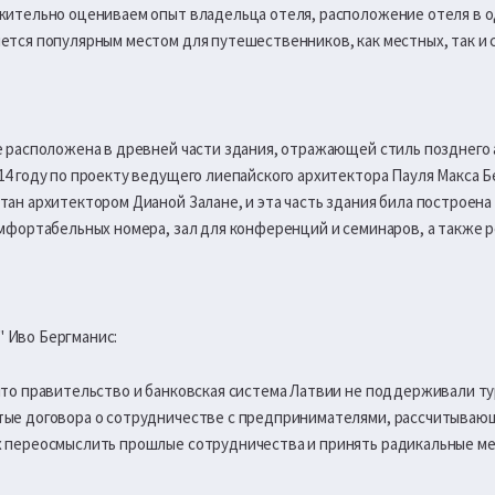
ожительно оцениваем опыт владельца отеля, расположение отеля в о
ется популярным местом для путешественников, как местных, так и 
е расположена в древней части здания, отражающей стиль позднего 
14 году по проекту ведущего лиепайского архитектора Пауля Макса Б
тан архитектором Дианой Залане, и эта часть здания била построена 
омфортабельных номера, зал для конференций и семинаров, а также р
 Иво Бергманис:
 что правительство и банковская система Латвии не поддерживали т
тые договора о сотрудничестве с предпринимателями, рассчитываю
 переосмыслить прошлые сотрудничества и принять радикальные мери.