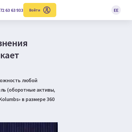
72 63 63 933
EE
Войти
внения
екает
зможность любой
ль (оборотные активы,
olumbs» в размере 360