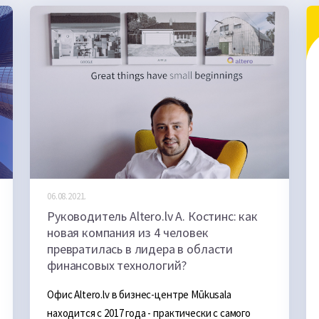
06.08.2021.
Руководитель Altero.lv А. Костинс: как
новая компания из 4 человек
превратилась в лидера в области
финансовых технологий?
Офис Altero.lv в бизнес-центре Mūkusala 
находится с 2017 года - практически с самого 