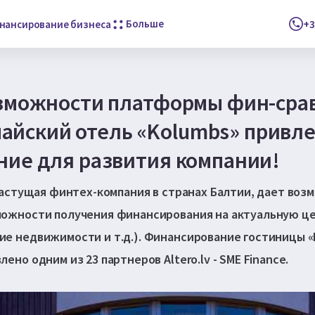
Больше
+3
нансирование бизнеса
озможности платформы фин-сра
епайский отель «Kolumbs» привл
ие для развития компании!
орастущая финтех-компания в странах Балтии, дает во
можности получения финансирования на актуальную це
е недвижимости и т.д.). Финансирование гостиницы «K
ено одним из 23 партнеров Altero.lv - SME Finance.