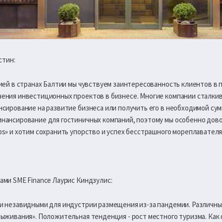
стин:
мией в странах Балтии мы чувствуем заинтересованность клиентов в
ения инвестиционных проектов в бизнесе. Многие компании сталкива
нсирование на развитие бизнеса или получить его в необходимой су
нансирование для гостиничных компаний, поэтому мы особенно дов
bs» и хотим сохранить упорство и успех бесстрашного мореплавател
ами SME Finance Лаурис Киндзулис:
и незавидными для индустрии размещения из-за пандемии. Различны
выживания». Положительная тенденция - рост местного туризма. Как