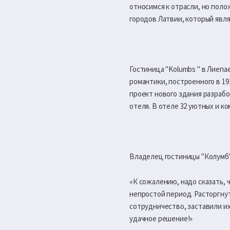
относимся к отрасли, но пол
городов Латвии, который явля
Гостиница "Kolumbs " в Лиепа
романтики, построенного в 19
проект нового здания разрабо
отеля. В отеле 32 уютных и к
Владелец гостиницы "Колумб"
«К сожалению, надо сказать,
непростой период. Расторгну
сотрудничество, заставили их
удачное решение!»