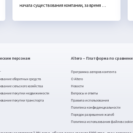
начала существования компании, за время 
которой компания выросла не только по 
количеству сотрудников - в этом году Forbes 
Latvia включил совладельца и председателья Alt

ero.lv А.Костина в список “40 до 40” талантов 
финансовой индустрии.
еским персонам
Altero – Платформа по сравне
г
Программа авторов контента
ование оборотных средств
О Altero
вание сельского хозяйства
Новости
ование покупки недвижимости
Вопросы и ответы
ование покупки транспорта
Правила использования
Политикa конфиденциальности
Порядок разрешения жалоб
Политика использования файлов cookie