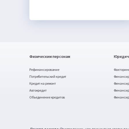
Чтобы сделки были максимально успешными, 
необходимо также учитывать условия, 
предлагаемые покупателями. Часто возникают 
ситуации, когда счет на пост-оплату выставлен, 
но оборотный капитал необходим сейчас. Для 
таких сценариев полезно знать, что может 
предложить ФАКТОРИНГ.
Физическим персонам
Юридич
Рефинансирование
Факторин
Потребительский кредит
Финансир
Кредит на ремонт
Финансиро
Автокредит
Финансир
Объединение кредитов
Финансир