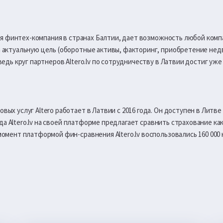
ущая финтех-компания в странах Балтии, дает возможность любой ко
актуальную цель (оборотные активы, факторинг, приобретение недви
едь круг партнеров Altero.lv по сотрудничеству в Латвии достиг уже
х услуг Altero работает в Латвии с 2016 года. Он доступен в Литве с
года Altero.lv на своей платформе предлагает сравнить страхование ка
омент платформой фин-сравнения Altero.lv воспользовались 160 000 