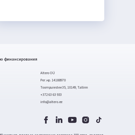
нию финансирования
Altero OÜ
Рег.нр. 14188970
Toompuiestee 35, 10149, Tallinn
+372 63 63 933
info@altero.ee