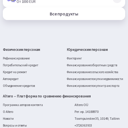
От 1000 EUR
Все продукты
Физическим персонам
Юридическим персонам
Рефинансирование
Факторинг
Потребительский кредит
Финансирование оборотных средств
Кредит на ремонт
Финансирование сельского хозяйства
Автокредит
Финансирование покупки недвижимости
Объединение кредитов
Финансирование покупки транспорта
Altero – Платформа по сравнению финансирования
Altero OÜ
Программа авторов контента
Рег.нр. 14188970
О Altero
Toompuiestee 35, 10149, Tallinn
Новости
Вопросы и ответы
+372 63 63 933