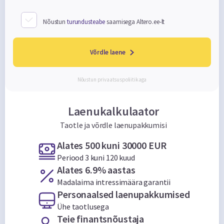
Nõustun
turundusteabe
saamisega Altero.ee-lt
Võrdle laene
Nõustun
privaatsuspoliitikaga
Laenukalkulaator
Taotle ja võrdle laenupakkumisi
Alates 500 kuni 30000 EUR
Periood 3 kuni 120 kuud
Alates 6.9% aastas
Madalaima intressimäära garantii
Personaalsed laenupakkumised
Ühe taotlusega
Teie finantsnõustaja