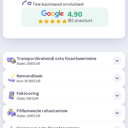
Teie küsimused on olulised
4.90
281 arvustust
Transpordivahendi ostu finantseerimine
Alates 1000 EUR
Remondilaen
Kuni 30 000 EUR
Faktooring
Alates 500 EUR
Põllumeeste rahastamine
Alates 1000 EUR
Kinnisvara ostu finantseerimine