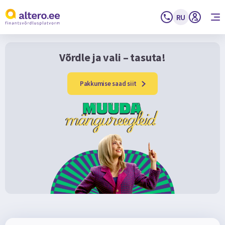
RU
Võrdle ja vali – tasuta!
Pakkumise saad siit