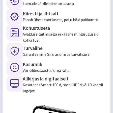
Laenude võrdlemine on tasuta.
Kiiresti ja lihtsalt
Piisab ühest taotlusest, palju häid pakkumisi.
Kohustuseta
Avalduse täitmisega ei kaasne mingisuguseid
kohustusi.
Turvaline
Garanteerime Sinu andmete turvalisuse.
Kasumlik
Võrreldes säästad oma raha!
Allkirjasta digitaalselt
Kasutades Smart-ID`d, mobiilID`d või ID kaardi
lugejat.