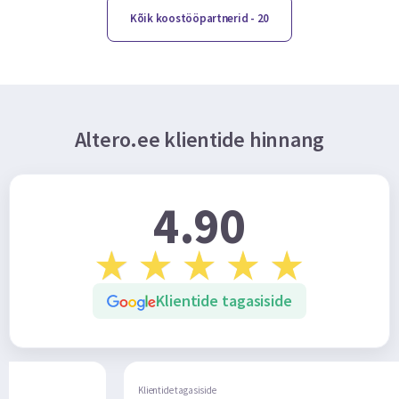
Kõik koostööpartnerid
- 20
Altero.ee klientide hinnang
4.90
Klientide tagasiside
de tagasiside
Klientide tagasiside