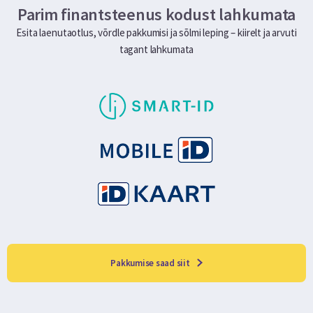
Parim finantsteenus kodust lahkumata
Esita laenutaotlus, võrdle pakkumisi ja sõlmi leping – kiirelt ja arvuti
tagant lahkumata
Pakkumise saad siit