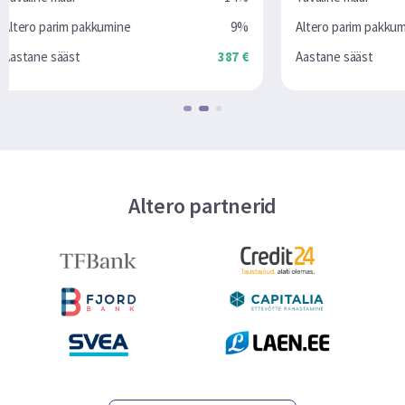
9%
Altero parim pakkumine
6.9%
387 €
Aastane sääst
2280 €
Altero partnerid