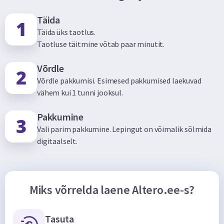
Täida
Täida üks taotlus.
Taotluse täitmine võtab paar minutit.
Võrdle
Võrdle pakkumisi. Esimesed pakkumised laekuvad
vähem kui 1 tunni jooksul.
Pakkumine
Vali parim pakkumine. Lepingut on võimalik sõlmida
digitaalselt.
Miks võrrelda laene Altero.ee-s?
Tasuta