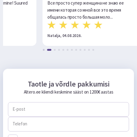
просто супер женщина не знаю ее
Очень помагли в тру
и которая со мной все это время
лась просто большая моло...
ja, 04.08.2026.
Andrej, 29.07.2026.
Taotle ja võrdle pakkumisi
Altero.ee kliendi keskmine sääst on 1200€ aastas
E-post
Telefon