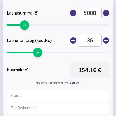
Laenusumma (€)
Laenu tähtaeg (kuudes)
154.16 €
Kuumakse*
*Märgitud kuumakse on
informatiivne
.
E-post
Telefoninumber