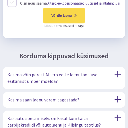
Olen nõus saama
Altero.ee-lt personaalsed uudiseid ja allahindlusi.
Võrdle laenu
Nõustun
privaatsuspoliitikaga
Korduma kippuvad küsimused
Kas ma võin pärast Altero.ee-le laenutaotluse
esitamist ümber mõelda?
Kas ma saan laenu varem tagastada?
Kas auto soetamiseks on kasulikum täita
tarbijakrediidi või autolaenu ja -liisingu taotlus?